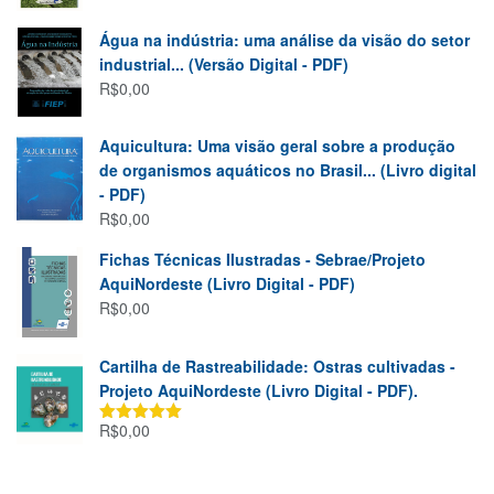
Água na indústria: uma análise da visão do setor
industrial... (Versão Digital - PDF)
R$
0,00
Aquicultura: Uma visão geral sobre a produção
de organismos aquáticos no Brasil... (Livro digital
- PDF)
R$
0,00
Fichas Técnicas Ilustradas - Sebrae/Projeto
AquiNordeste (Livro Digital - PDF)
R$
0,00
Cartilha de Rastreabilidade: Ostras cultivadas -
Projeto AquiNordeste (Livro Digital - PDF).
R$
0,00
Avaliação
5.00
de 5