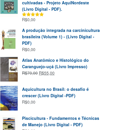
cultivadas - Projeto AquiNordeste
(Livro Digital - PDF).
R$
0,00
Avaliação
5.00
de 5
A produção integrada na carcinicultura
brasileira (Volume 1) - (Livro Digital -
PDF)
R$
0,00
Atlas Anatômico e Histológico do
Caranguejo-uçá (Livro Impresso)
R$
70,00
R$
55,00
Aquicultura no Brasil: o desafio é
crescer (Livro Digital -PDF)
R$
0,00
Piscicultura - Fundamentos e Técnicas
de Manejo (Livro Digital - PDF)