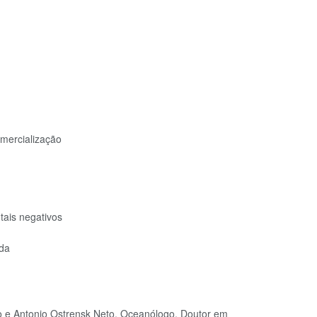
mercialização
ais negativos
nda
ho e Antonio Ostrensk Neto, Oceanólogo, Doutor em