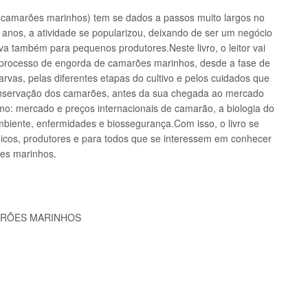
e camarões marinhos) tem se dados a passos muito largos no
anos, a atividade se popularizou, deixando de ser um negócio
va também para pequenos produtores.Neste livro, o leitor vai
 o processo de engorda de camarões marinhos, desde a fase de
arvas, pelas diferentes etapas do cultivo e pelos cuidados que
onservação dos camarões, antes da sua chegada ao mercado
omo: mercado e preços internacionais de camarão, a biologia do
ambiente, enfermidades e biossegurança.Com isso, o livro se
cnicos, produtores e para todos que se interessem em conhecer
es marinhos.
ARÕES MARINHOS