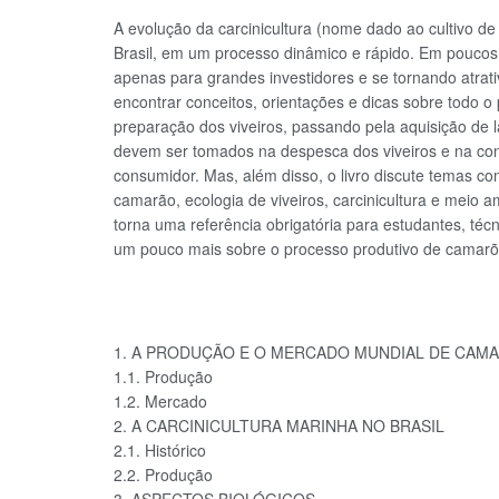
A evolução da carcinicultura (nome dado ao cultivo d
Brasil, em um processo dinâmico e rápido. Em poucos 
apenas para grandes investidores e se tornando atrati
encontrar conceitos, orientações e dicas sobre todo
preparação dos viveiros, passando pela aquisição de l
devem ser tomados na despesca dos viveiros e na c
consumidor. Mas, além disso, o livro discute temas c
camarão, ecologia de viveiros, carcinicultura e meio 
torna uma referência obrigatória para estudantes, té
um pouco mais sobre o processo produtivo de camarõ
1. A PRODUÇÃO E O MERCADO MUNDIAL DE CAM
1.1. Produção
1.2. Mercado
2. A CARCINICULTURA MARINHA NO BRASIL
2.1. Histórico
2.2. Produção
3. ASPECTOS BIOLÓGICOS